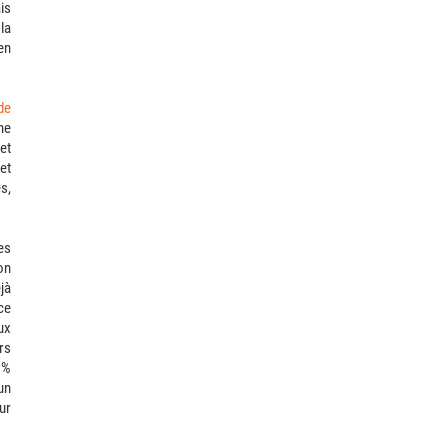
is
la
en
de
ne
et
et
s,
es
on
jà
ce
ux
rs
 %
un
ur