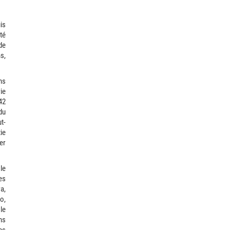
is
té
de
s,
ns
ie
42
du
t-
ie
er
le
es
a,
o,
le
ns