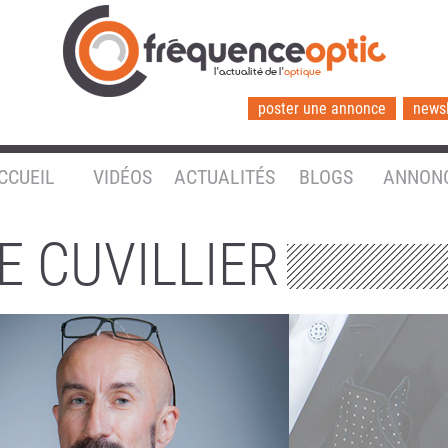
l'actualité de l'
optique
poster une annonce
newsl
CCUEIL
VIDÉOS
ACTUALITÉS
BLOGS
ANNON
E CUVILLIER