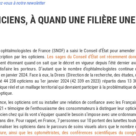
ez-vous à notre newsletter
CIENS, À QUAND UNE FILIÈRE UNE
s ophtalmologistes de France (SNOF) a saisi le Conseil d’État pour amender 
cription par les opticiens.
Les sages du Conseil d’État ont récemment don
nt étonnant quand on sait que le décret en vigueur depuis l’été dernier ava
tisfaire les porteurs. D’autant que le nombre d’ophtalmologistes continue 
91 en janvier 2024. Face à eux, la Drees (Direction de la recherche, des études, 
nsé 44 238 opticiens au 1er janvier 2024 (42 339 en 2023) répartis dans 13 3
e réel et un maillage territorial qui devraient participer à la problématique d
optique.
e, les opticiens ont su installer une relation de confiance avec les Français
021 « témoigne de l’enthousiasme des consommateurs à distinguer leur optici
icien chez qui ils vont s’équiper quand le besoin s’impose avec une ordonnan
ns dire. Pour rappel, en France, 7 personnes sur 10 portent des lunettes tout
aliser les opticiens dans le parcours de soins visuels alors que le nombre 
ure, ainsi que les optométristes, des conférences scientifiques du congr