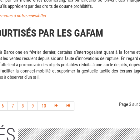
ue, par un même effet boomerang, les Américains se privent des marqu
’ils apprécient par des droits de douane prohibitifs.
ez-vous à notre newsletter
OURTISÉS PAR LES GAFAM
Barcelone en février dernier, certains s’interrogeaient quant à la forme et
les ventes reculent depuis six ans faute d’innovations de rupture. En regard 
’attellent à promouvoir des objets portables réduits à une sorte de pin’s, dopés
 faciliter la connect-mobilité et supprimer la gestuelle tactile des écrans jug
es à observer d’un œil.
Page 3 sur 
6
7
8
9
10
ÉS