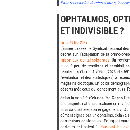
Pour recevoir les dernières infos, inscriv
OPHTALMOS, OPTI
ET INDIVISIBLE ?
Lundi, 19 Mai 2025
L’année passée, le Syndicat national de
décret sur l’adaptation de la primo-pres
raison aux ophtalmologistes.
Un revireme
suscité peu de réactions et semblait sa
reculer : ils étaient 4 705 en 2023 et 4 6
l’évaluation et des statistiques) a rece
magasins d’optique. Un poids démographiqu
déserts médicaux qui concernent aussi l’
Selon la société d’études Pro-Conso Franc
une enquête nationale réalisée en mai 2
pour sa qualité et son engagement ». Opt
dûment signée par un ophtalmo, cela va sa
corrections confondues. Pourquoi margin
porteurs est patent ?
Pourquoi les excl