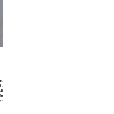
les
 :
it
te
er