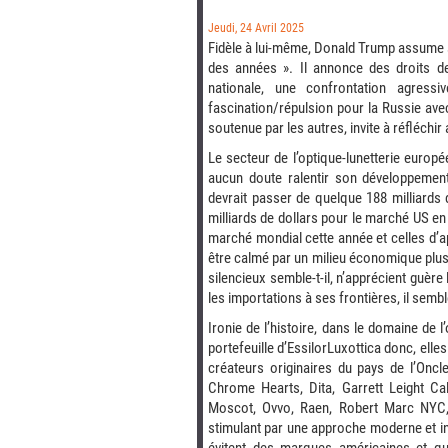
Jeudi, 24 Avril 2025
Fidèle à lui-même, Donald Trump assume s
des années ». Il annonce des droits de 
nationale, une confrontation agres
fascination/répulsion pour la Russie avec
soutenue par les autres, invite à réfléchi
Le secteur de l’optique-lunetterie europ
aucun doute ralentir son développement
devrait passer de quelque 188 milliards 
milliards de dollars pour le marché US en 
marché mondial cette année et celles d’a
être calmé par un milieu économique plus 
silencieux semble-t-il, n’apprécient guèr
les importations à ses frontières, il semb
Ironie de l’histoire, dans le domaine de 
portefeuille d’EssilorLuxottica donc, ell
créateurs originaires du pays de l’Oncl
Chrome Hearts, Dita, Garrett Leight Ca
Moscot, Ovvo, Raen, Robert Marc NYC, S
stimulant par une approche moderne et in