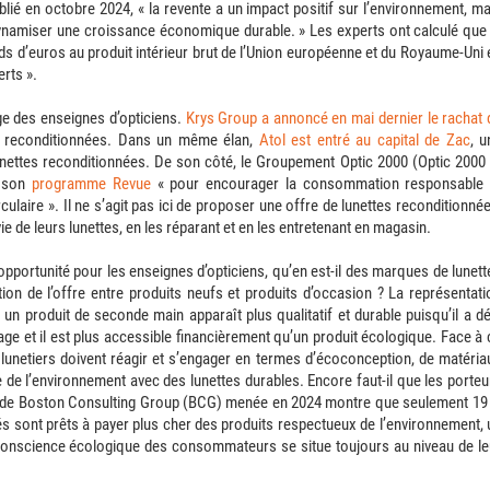
ié en octobre 2024, « la revente a un impact positif sur l’environnement, ma
dynamiser une croissance économique durable. » Les experts ont calculé que 
ds d’euros au produit intérieur brut de l’Union européenne et du Royaume-Uni 
erts ».
ge des enseignes d’opticiens.
Krys Group a annoncé en mai dernier le rachat 
es reconditionnées. Dans un même élan,
Atol est entré au capital de Zac
, u
lunettes reconditionnées. De son côté, le Groupement Optic 2000 (Optic 2000 
c son
programme Revue
« pour encourager la consommation responsable 
ulaire ». Il ne s’agit pas ici de proposer une offre de lunettes reconditionnée
vie de leurs lunettes, en les réparant et en les entretenant en magasin.
pportunité pour les enseignes d’opticiens, qu’en est-il des marques de lunett
ion de l’offre entre produits neufs et produits d’occasion ?
La représentati
un produit de seconde main apparaît plus qualitatif et durable puisqu’il a dé
llage et il est plus accessible financièrement qu’un produit écologique. Face à 
lunetiers doivent réagir et s’engager en termes d’écoconception, de matéria
de l’environnement avec des lunettes durables. Encore faut-il que les porteu
 de Boston Consulting Group (BCG) menée en 2024 montre que seulement 19
sont prêts à payer plus cher des produits respectueux de l’environnement, 
onscience écologique des consommateurs se situe toujours au niveau de le