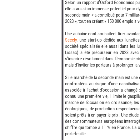
Selon un rapport d’Oxford Economics publ
elle a aussi un immense potentiel pour 
seconde main « a contribué pour 7 milliar
2023 », tout en créant « 150 000 emplois v
Une aubaine dont souhaitent tirer avanta
Seecly
, une start-up dédiée aux lunett
société spécialisée elle aussi dans les 
Lissac) a été précurseur en 2023 ave
s’inscrire résolument dans l’économie circ
mais d’inviter les porteurs à prolonger la 
Si le marché de la seconde main est une o
confrontées au risque d’une cannibalisat
associée à l’achat d’occasion a changé : 
connu une première vie, il limite le gaspi
marché de l’occasion en croissance, les 
écologiques, de production respectueuse 
soient prêts à en payer le prix.
Une étude
des consommateurs européens interrogés 
chiffre qui tombe à 11 % en France.
La c
portefeuille…