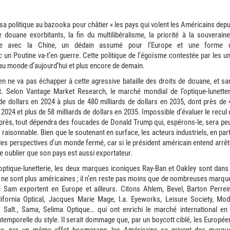
a politique au bazooka pour châtier « les pays qui volent les Américains depu
douane exorbitants, la fin du multilibéralisme, la priorité à la souveraine
sive avec la Chine, un dédain assumé pour l’Europe et une forme 
 un Poutine va-t’en guerre. Cette politique de l’égoïsme contestée par les un
r au monde d’aujourd’hui et plus encore de demain.
éen ne va pas échapper à cette agressive bataille des droits de douane, et sa
. Selon Vantage Market Research, le marché mondial de l’optique-lunetter
de dollars en 2024 à plus de 480 milliards de dollars en 2035, dont près de 
2024 et plus de 58 milliards de dollars en 2035. Impossible d’évaluer le recul 
près, tout dépendra des foucades de Donald Trump qui, espérons-le, sera peu
raisonnable. Bien que le soutenant en surface, les acteurs industriels, en part
e les perspectives d’un monde fermé, car si le président américain entend arrêt
le oublier que son pays est aussi exportateur.
l’optique-lunetterie, les deux marques iconiques Ray-Ban et Oakley sont dans 
es ne sont plus américaines ; il n’en reste pas moins que de nombreuses marqu
e Sam exportent en Europe et ailleurs. Citons Ahlem, Bevel, Barton Perreir
lifornia Optical, Jacques Marie Mage, l.a. Eyeworks, Leisure Society, Mod
alt., Sama, Selima Optique… qui ont enrichi le marché international en 
temporelle du style. Il serait dommage que, par un boycott ciblé, les Europée