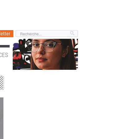
etter
CES