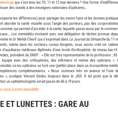
almologie
qui s’est tenu les 10, 11 et 12 mai derniers ? Une forme d’indifféren
 louer des stands à des enseignes nationales d’opticiens…
i respecte les différences) pour partager les savoir-faire et les bonnes pratique
t aborder la santé visuelle sous l’angle des porteurs, pas des corporatistes
l’économie qui permet d’accéder à la santé, laquelle passe aussi par le commer
icaux… Les mentalités évoluent avec une délégation de tâches promue depu
omme le Dr Mehdi Cherif qui s’exprimait dans
Le Journal du Dimanche
du 11 m
ients, même dans les secteurs ruraux éloignés, nous avons créé six cabine
 d’auxiliaires médicaux diplômés d’une école d’orthoptiste, de niveau bac+3.
Dedes, président du SNOF : « Elle est très représentative de la profession ; 85
 équipe avec des orthoptistes, des infirmiers et même des opticiens ». 
ensible où les opticiens se font une (petite) place dans un écosystème médic
ompétences complémentaires. « Nous sommes très en avance et l’une d
bles », souligne Vincent Dedes toujours dans le
JDD
. À tel point que le dél
hez un ophtalmologiste serait passé de 66 à 19 jours.
ez-vous à notre newsletter
E ET LUNETTES : GARE AU