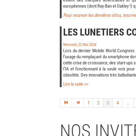
évitent des marques américaines et q
européennes (dont Ray-Ban et Oakley !) qu
Pour recevoir les dernières infos, inscriv
LES LUNETIERS C
Mercredi, 22 Mai 2024
Lors du dernier Mobile World Congress à 
l’usage du remplaçant du smartphone dont 
cette crise de croissance, des start-ups s
l’IA et fonctionnant à la seule voix pour
obsolète. Des innovations très balbutiant
Lire la suite >>
1
2
3
4
...
NOS INVIT