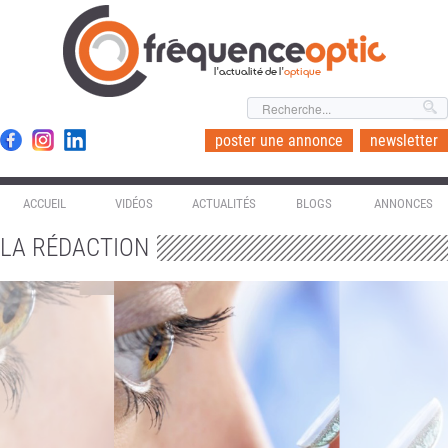
l'actualité de l'
optique
poster une annonce
newsletter
ACCUEIL
VIDÉOS
ACTUALITÉS
BLOGS
ANNONCES
LA RÉDACTION