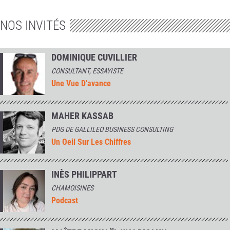
NOS INVITÉS
DOMINIQUE CUVILLIER
CONSULTANT, ESSAYISTE
Une Vue D'avance
MAHER KASSAB
PDG DE GALLILEO BUSINESS CONSULTING
Un Oeil Sur Les Chiffres
INÈS PHILIPPART
CHAMOISINES
Podcast