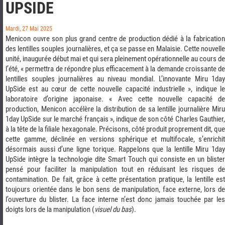
UPSIDE
Mardi, 27 Mai 2025
Menicon ouvre son plus grand centre de production dédié à la fabrication
des lentilles souples journalières, et ça se passe en Malaisie. Cette nouvelle
unité, inaugurée début mai et qui sera pleinement opérationnelle au cours de
l’été, « permettra de répondre plus efficacement à la demande croissante de
lentilles souples journalières au niveau mondial. L’innovante Miru 1day
UpSide est au cœur de cette nouvelle capacité industrielle », indique le
laboratoire d’origine japonaise. « Avec cette nouvelle capacité de
production, Menicon accélère la distribution de sa lentille journalière Miru
1day UpSide sur le marché français », indique de son côté Charles Gauthier,
à la tête de la filiale hexagonale. Précisons, côté produit proprement dit, que
cette gamme, déclinée en versions sphérique et multifocale, s’enrichit
désormais aussi d’une ligne torique. Rappelons que la lentille Miru 1day
UpSide intègre la technologie dite Smart Touch qui consiste en un blister
pensé pour faciliter la manipulation tout en réduisant les risques de
contamination. De fait, grâce à cette présentation pratique, la lentille est
toujours orientée dans le bon sens de manipulation, face externe, lors de
l’ouverture du blister. La face interne n’est donc jamais touchée par les
doigts lors de la manipulation (
visuel du bas
).