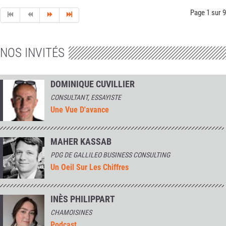
Page 1 sur 9
NOS INVITÉS
DOMINIQUE CUVILLIER
CONSULTANT, ESSAYISTE
Une Vue D'avance
MAHER KASSAB
PDG DE GALLILEO BUSINESS CONSULTING
Un Oeil Sur Les Chiffres
INÈS PHILIPPART
CHAMOISINES
Podcast