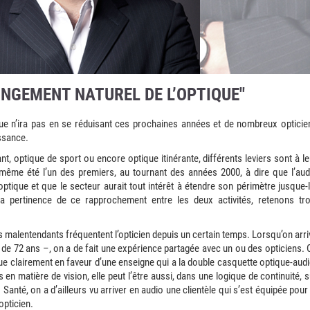
ONGEMENT NATUREL DE L’OPTIQUE"
ue n’ira pas en se réduisant ces prochaines années et de nombreux opticie
ssance.
nt, optique de sport ou encore optique itinérante, différents leviers sont à le
ai même été l’un des premiers, au tournant des années 2000, à dire que l’aud
optique et que le secteur aurait tout intérêt à étendre son périmètre jusque-l
a pertinence de ce rapprochement entre les deux activités, retenons tro
s malentendants fréquentent l’opticien depuis un certain temps. Lorsqu’on arri
 de 72 ans –, on a de fait une expérience partagée avec un ou des opticiens. 
e clairement en faveur d’une enseigne qui a la double casquette optique-audi
 en matière de vision, elle peut l’être aussi, dans une logique de continuité, s
 Santé, on a d’ailleurs vu arriver en audio une clientèle qui s’est équipée pour 
opticien.