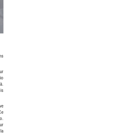
ns
ur
io
à.
is
ve
Ce
o.
ur
la