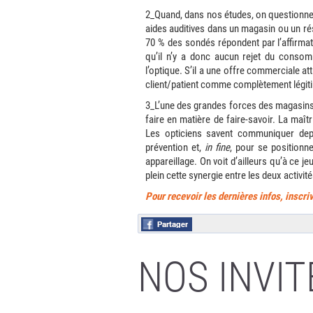
2_Quand, dans nos études, on questionne l
aides auditives dans un magasin ou un rés
70 % des sondés répondent par l’affirmat
qu’il n’y a donc aucun rejet du consomm
l’optique. S’il a une offre commerciale a
client/patient comme complètement légit
3_L’une des grandes forces des magasins 
faire en matière de faire-savoir. La maît
Les opticiens savent communiquer depui
prévention et,
in fine
, pour se positionn
appareillage. On voit d’ailleurs qu’à ce je
plein cette synergie entre les deux activité
Pour recevoir les der
nières infos, inscr
NOS INVIT