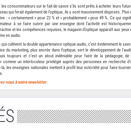
es consommateurs sur le fait de savoir s’ils sont prêts à acheter leurs futur
eau qui ferait également de l’optique, ils y sont massivement disposés. Plus 
ive : « certainement » pour 22 % et « probablement » pour 49 %. Ce qui signif
ateur à se faire suivre par une enseigne dont l’activité est historiqueme
ttractive et les compétences requises, le magasin d’optique apparaît aux yeux 
ime en audio.
qui cultivent la double appartenance optique-audio, c’est évidemment le savoi
rise du marketing, plus ancrée dans l’optique, sert le développement de l’audi
s toujours et c’est un atout indéniable pour faire de la pédagogie, de 
er comme un interlocuteur privilégié auprès des personnes en recherche d’
u-là, les enseignes nationales mettent à profit leur notoriété pour faire tourner
s.
ivez-vous à notre newsletter
ÉS