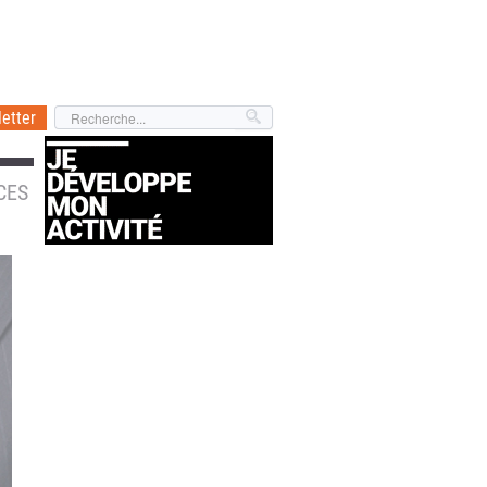
etter
CES