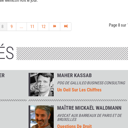
ale Menicon voit le jour.
Page 8 sur 
8
9
...
11
12
ÉS
ER
MAHER KASSAB
PDG DE GALLILEO BUSINESS CONSULTING
Un Oeil Sur Les Chiffres
MAÎTRE MICKAËL WALDMANN
AVOCAT AUX BARREAUX DE PARIS ET DE
BRUXELLES
Questions De Droit