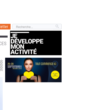
etter
CES