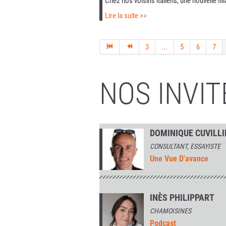
Chez nos voisins italiens, une nouvelle fili
Lire la suite >>
3
...
5
6
7
NOS INVIT
DOMINIQUE CUVILLI
CONSULTANT, ESSAYISTE
Une Vue D'avance
INÈS PHILIPPART
CHAMOISINES
Podcast