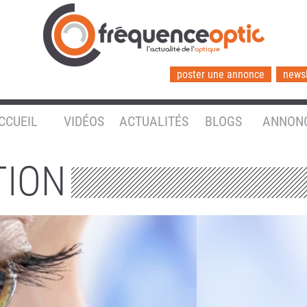
l'actualité de l'
optique
poster une annonce
newsl
CCUEIL
VIDÉOS
ACTUALITÉS
BLOGS
ANNON
TION