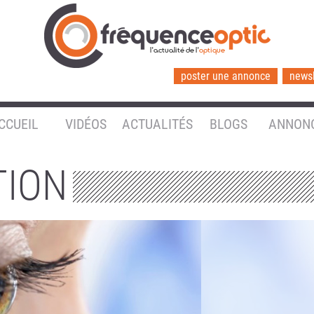
l'actualité de l'
optique
poster une annonce
newsl
CCUEIL
VIDÉOS
ACTUALITÉS
BLOGS
ANNON
TION