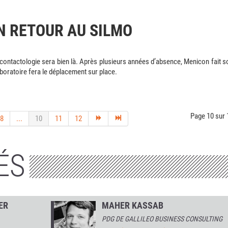
N RETOUR AU SILMO
 contactologie sera bien là. Après plusieurs années d’absence, Menicon fait s
laboratoire fera le déplacement sur place.
Page 10 sur 
8
...
10
11
12
ÉS
ER
MAHER KASSAB
PDG DE GALLILEO BUSINESS CONSULTING