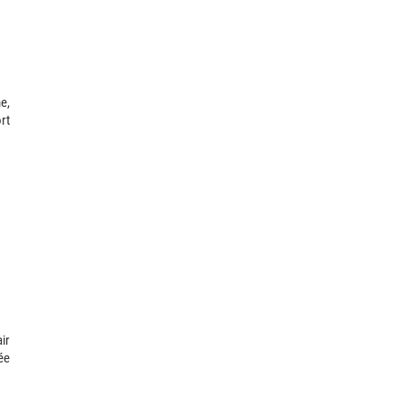
e,
rt
ir
ée