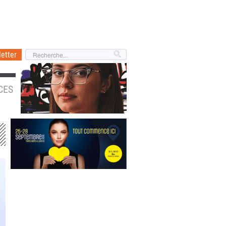
etter
CES