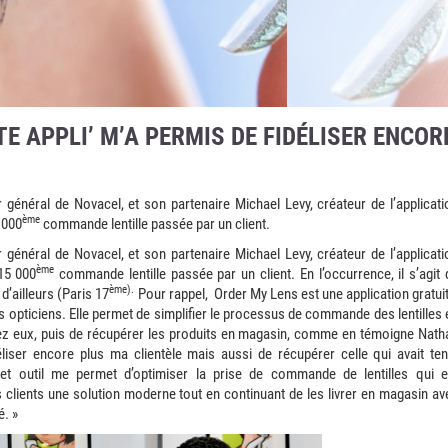
TE APPLI’ M’A PERMIS DE FIDÉLISER ENCOR
r général de Novacel, et son partenaire Michael Levy, créateur de l’applicati
ème
 000
commande lentille passée par un client.
r général de Novacel, et son partenaire Michael Levy, créateur de l’applicati
ème
15 000
commande lentille passée par un client. En l’occurrence, il s’agit 
ème).
d’ailleurs (Paris 17
Pour rappel, Order My Lens est une application gratuit
es opticiens. Elle permet de simplifier le processus de commande des lentilles 
ez eux, puis de récupérer les produits en magasin, comme en témoigne Nath
déliser encore plus ma clientèle mais aussi de récupérer celle qui avait ten
t outil me permet d’optimiser la prise de commande de lentilles qui e
 clients une solution moderne tout en continuant de les livrer en magasin av
é. »