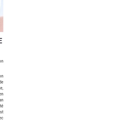
E
on
on
de
e,
en
an
té
st
ec