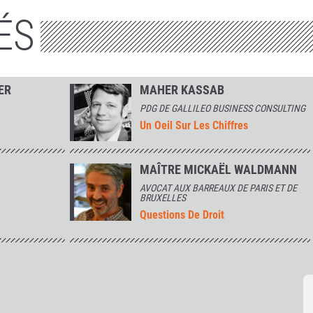
ÉS
ER
MAHER KASSAB
PDG DE GALLILEO BUSINESS CONSULTING
Un Oeil Sur Les Chiffres
MAÎTRE MICKAËL WALDMANN
AVOCAT AUX BARREAUX DE PARIS ET DE
BRUXELLES
Questions De Droit