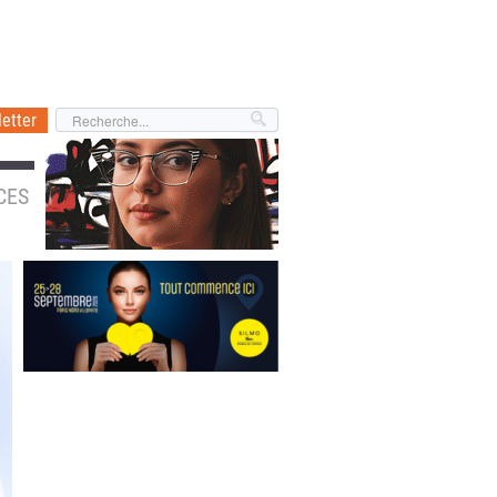
etter
CES