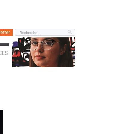
etter
CES