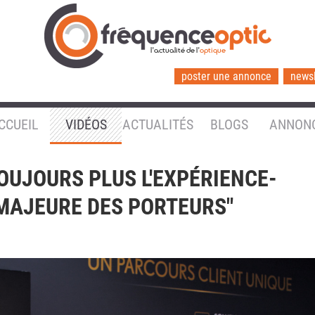
l'actualité de l'
optique
poster une annonce
newsl
CCUEIL
VIDÉOS
ACTUALITÉS
BLOGS
ANNON
OUJOURS PLUS L'EXPÉRIENCE-
 MAJEURE DES PORTEURS"