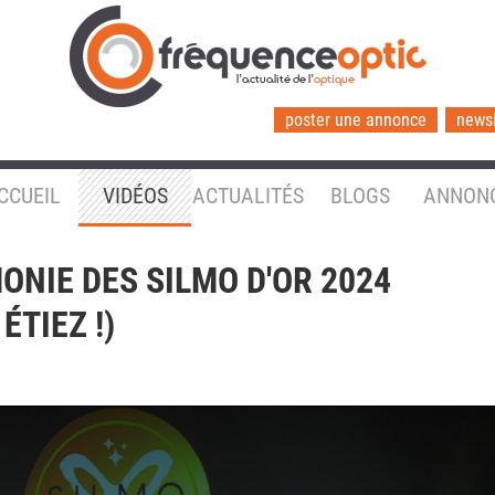
l'actualité de l'
optique
poster une annonce
newsl
CCUEIL
VIDÉOS
ACTUALITÉS
BLOGS
ANNON
ONIE DES SILMO D'OR 2024
ÉTIEZ !)