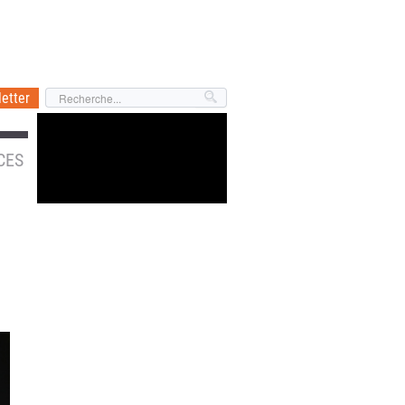
etter
CES