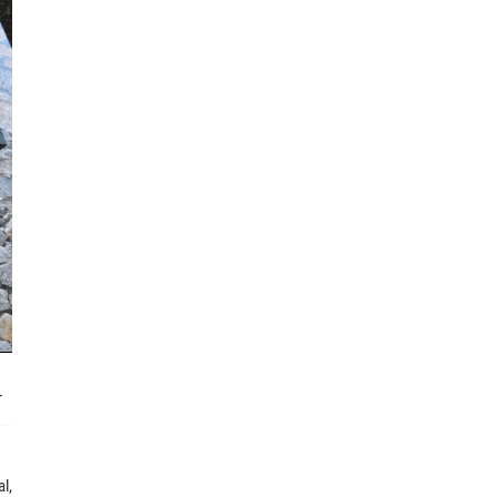
r
al,