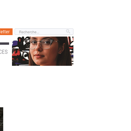
etter
CES