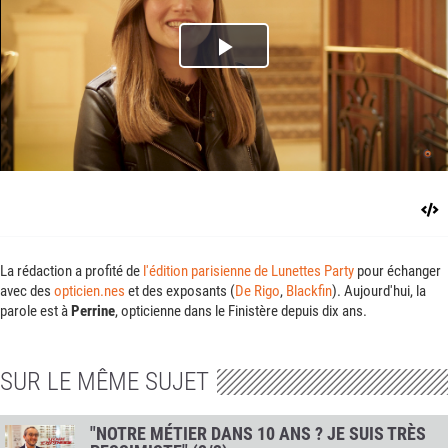
Play
Video
La rédaction a profité de
l'édition parisienne de Lunettes Party
pour échanger
avec des
opticien.nes
et des exposants (
De Rigo
,
Blackfin
). Aujourd'hui, la
parole est à
Perrine
, opticienne dans le Finistère depuis dix ans.
SUR LE MÊME SUJET
"NOTRE MÉTIER DANS 10 ANS ? JE SUIS TRÈS