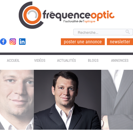
l'actualité de l'
optique
poster une annonce
newsletter
ACCUEIL
VIDÉOS
ACTUALITÉS
BLOGS
ANNONCES