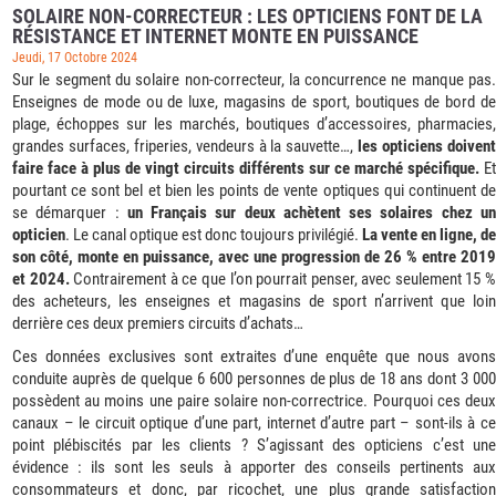
SOLAIRE NON-CORRECTEUR : LES OPTICIENS FONT DE LA
RÉSISTANCE ET INTERNET MONTE EN PUISSANCE
Jeudi, 17 Octobre 2024
Sur le segment du solaire non-correcteur, la concurrence ne manque pas.
Enseignes de mode ou de luxe, magasins de sport, boutiques de bord de
plage, échoppes sur les marchés, boutiques d’accessoires, pharmacies,
grandes surfaces, friperies, vendeurs à la sauvette…,
les opticiens doiven
faire face à plus de vingt circuits différents sur ce marché spécifique.
Et
pourtant ce sont bel et bien les points de vente optiques qui continuent de
se démarquer :
un Français sur deux achètent ses solaires chez u
opticien
. Le canal optique est donc toujours privilégié.
La vente en ligne, de
son côté, monte en puissance, avec une progression de 26 % entre 2019
et 2024.
Contrairement à ce que l’on pourrait penser, avec seulement 15 
des acheteurs, les enseignes et magasins de sport n’arrivent que loin
derrière ces deux premiers circuits d’achats…
Ces données exclusives sont extraites d’une enquête que nous avons
conduite auprès de quelque 6 600 personnes de plus de 18 ans dont 3 000
possèdent au moins une paire solaire non-correctrice. Pourquoi ces deux
canaux – le circuit optique d’une part, internet d’autre part – sont-ils à ce
point plébiscités par les clients ? S’agissant des opticiens c’est une
évidence : ils sont les seuls à apporter des conseils pertinents aux
consommateurs et donc, par ricochet, une plus grande satisfaction