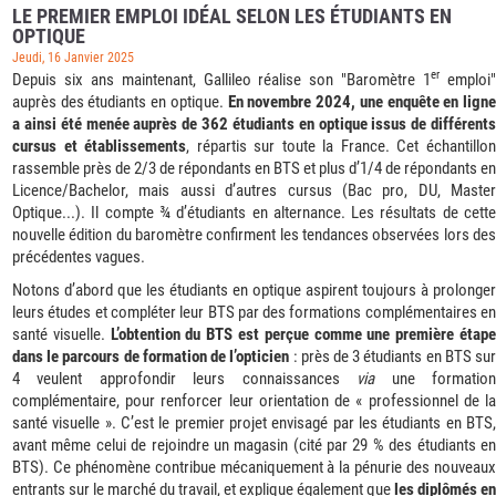
LE PREMIER EMPLOI IDÉAL SELON LES ÉTUDIANTS EN
OPTIQUE
Jeudi, 16 Janvier 2025
er
Depuis six ans maintenant, Gallileo réalise son "Baromètre 1
emploi
auprès des étudiants en optique.
En novembre 2024, une enquête en lign
a ainsi été menée auprès de 362 étudiants en optique issus de différents
cursus et établissements
, répartis sur toute la France. Cet échantillo
rassemble près de 2/3 de répondants en BTS et plus d’1/4 de répondants en
Licence/Bachelor, mais aussi d’autres cursus (Bac pro, DU, Master
Optique...). Il compte ¾ d’étudiants en alternance. Les résultats de cette
nouvelle édition du baromètre confirment les tendances observées lors des
précédentes vagues.
Notons d’abord que les étudiants en optique aspirent toujours à prolonger
leurs études et compléter leur BTS par des formations complémentaires en
santé visuelle.
L’obtention du BTS est perçue comme une première étap
dans le parcours de formation de l’opticien
: près de 3 étudiants en BTS su
4 veulent approfondir leurs connaissances
via
une formatio
complémentaire, pour renforcer leur orientation de « professionnel de la
santé visuelle ». C’est le premier projet envisagé par les étudiants en BTS,
avant même celui de rejoindre un magasin (cité par 29 % des étudiants en
BTS). Ce phénomène contribue mécaniquement à la pénurie des nouveaux
entrants sur le marché du travail, et explique également que
les diplômés en