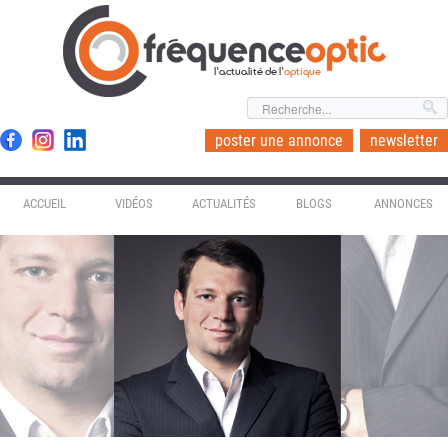
l'actualité de l'
optique
poster une annonce
newsletter
ACCUEIL
VIDÉOS
ACTUALITÉS
BLOGS
ANNONCES