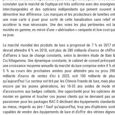
constater que le marché de l’optique est très uniforme avec des enseignes
interchangeables et des opticiens indépendants qui peinent souvent à
démontrer leur différence. Les marques et les producteurs de lunettes ont
une vraie carte à jouer pour sortir de cette banalisation sans relief et
accélérer la mue nécessaire. Une des voies les plus pertinentes est la
montée en gamme, en miroir d’une « ubérisation » rampante et low-cost qui
se joue.
Le marché mondial des produits de luxe a progressé de 7 % en 2017 et
devrait atteindre 8 % en 2018, soit plus de 280 milliards d’euros de chiffre
d’affaires à taux de change constants, selon la dernière étude de Bain &
Co/Altagamma. Une dynamique constante, le cabinet de conseil prévoyant
une croissance moyenne annuelle du marché du luxe comprise entre 4 % et
5 % au cours des prochaines années pour atteindre peu ou prou 390
milliards d’euros de ventes d’ici à 2025, soit 100 milliards de plus
qu’aujourd’hui ! Le secteur est tiré par les Chinois friands de luxe, mais plus
encore par les jeunes générations, les 18-35 ans avides de mode et
d’accessoires aux badges rutilants. Une opportunité pour les opticiens de
monter en gamme et toucher ces jeunes clients qui ne devraient pas se
passionner pour les packages RAC 0 déclinant des équipements standards
au mieux, ringards au pire ! Sauf qu’aujourd’hui, trop peu d’opticiens sont
capables de vendre des équipements de luxe et d’offrir des vitrines dignes