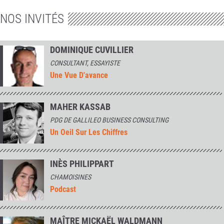
NOS INVITÉS
DOMINIQUE CUVILLIER
CONSULTANT, ESSAYISTE
Une Vue D'avance
MAHER KASSAB
PDG DE GALLILEO BUSINESS CONSULTING
Un Oeil Sur Les Chiffres
INÈS PHILIPPART
CHAMOISINES
Podcast
MAÎTRE MICKAËL WALDMANN