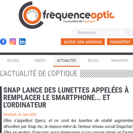
l'actualité de l'
optique
poster une annonce
newsletter
ACCUEIL
VIDÉOS
ACTUALITÉS
BLOGS
ANNONCES
L'ACTUALITÉ DE L'OPTIQUE
SNAP LANCE DES LUNETTES APPELÉES À
REMPLACER LE SMARTPHONE... ET
L'ORDINATEUR
Vendredi, 26 Juin 2026
Elles s’appellent Specs, et ce sont les lunettes de réalité augmentée
dévoilées par Snap Inc, la maison-mère du fameux réseau social Snapchat.
Elles se veulent, d’une part, aussi immersives qu’un casque virtuel, et d’autre