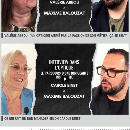
VALÉRIE ABBOU : "UN OPTICIEN ANIMÉ PAR LA PASSION DE SON MÉTIER, ÇA SE SENT"
CE QUI FAIT UN BON MANAGER SELON CAROLE BINET