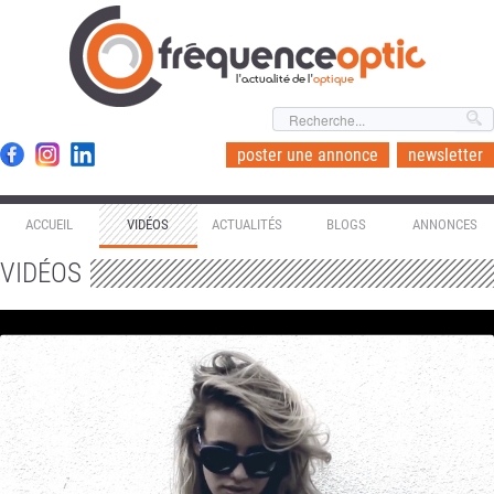
l'actualité de l'
optique
poster une annonce
newsletter
ACCUEIL
VIDÉOS
ACTUALITÉS
BLOGS
ANNONCES
VIDÉOS