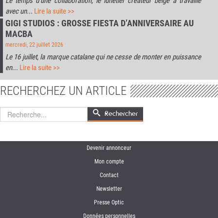
Le temps d'une collaboration, le lunetier créateur belge a travaillé
avec un
...
Lire la suite >>
GIGI STUDIOS : GROSSE FIESTA D’ANNIVERSAIRE AU
MACBA
mercredi, 22 juillet 2026
Le 16 juillet, la marque catalane qui ne cesse de monter en puissance
en
...
Lire la suite >>
RECHERCHEZ UN ARTICLE
Rechercher
Rechercher
Devenir annonceur
Mon compte
Contact
Newsletter
Presse Optic
Données personnelles