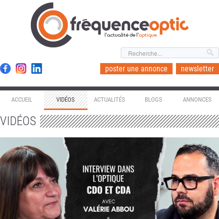
l'actualité de l'
optique
poster une annonce
newsletter
ACCUEIL
VIDÉOS
ACTUALITÉS
BLOGS
ANNONCES
VIDÉOS