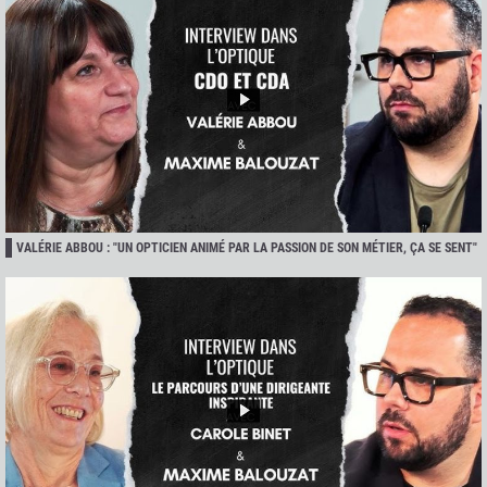
VALÉRIE ABBOU : "UN OPTICIEN ANIMÉ PAR LA PASSION DE SON MÉTIER, ÇA SE SENT"