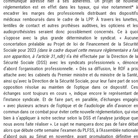
communiqué adressé hier à ses adhérents. Un projet de nouvelle
réglementation est en effet dans les tuyaux, qui vise notamment* à
encadrer les marges des professionnels distribuant des dispositifs
médicaux remboursés dans le cadre de la LPP. À travers les lunettes,
lentilles de contact et autres prothèses auditives, les opticiens et les
audioprothésistes seraient donc possiblement concernés. Ce à quoi
s’oppose avec la plus grande détermination le syndicat. « Aucune
concertation préalable au Projet de loi de Financement de la Sécurité
Sociale pour 2023
(dans le cadre duquel cette mesure règlementaire a fai
son apparition, à l’article 31_ndlr)
n’a été effectuée par la Direction de l
Sécurité Sociale (DSS) avec les syndicats professionnels », dénonce
d’abord l’organisation professionnelle. « Dès sa diffusion, le ROF a pris
attache avec les cabinets du Premier ministre et du ministre de la Santé,
ainsi qu’avec la Direction de la Sécurité Sociale, pour leur faire part de son
opposition résolue au maintien de l’optique dans ce dispositif. Ces
échanges sont toujours en cours », indique encore le représentant de
l’instance syndicale. Et de faire part, en parallèle, d’échanges engagés
« avec plusieurs acteurs de l’optique et de l’audiologie afin d’avancer en
commun dans ce combat pour éviter cette nouvelle réglementation, qui vise
bien à s’appliquer à notre secteur selon la DSS et l’analyse juridique que
nous avons faite réaliser ». Le sujet ne manquera donc pas de faire débat
alors que débute cette semaine l’examen du PLFSS, à l’Assemblée nationale
d’abord puis au Sénat en novembre, avant promulgation définitive en