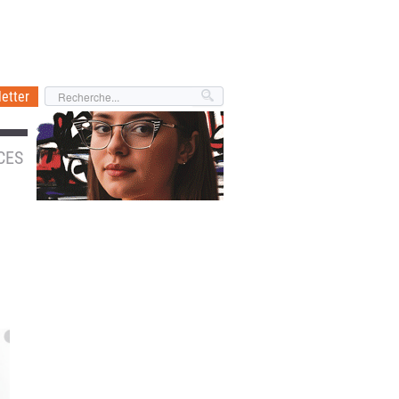
etter
CES