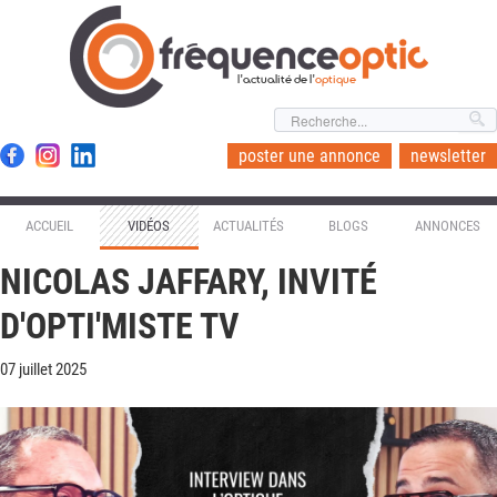
l'actualité de l'
optique
poster une annonce
newsletter
ACCUEIL
VIDÉOS
ACTUALITÉS
BLOGS
ANNONCES
NICOLAS JAFFARY, INVITÉ
D'OPTI'MISTE TV
07 juillet 2025