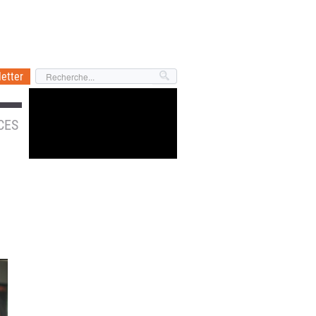
etter
CES